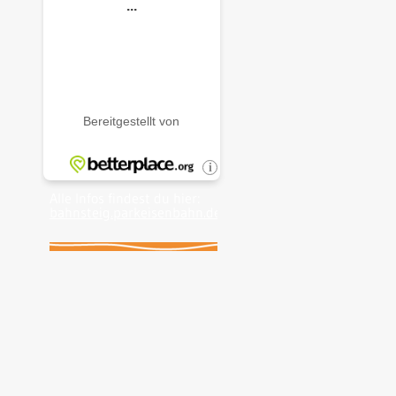
Alle Infos findest du hier:
bahnsteig.parkeisenbahn.de
.