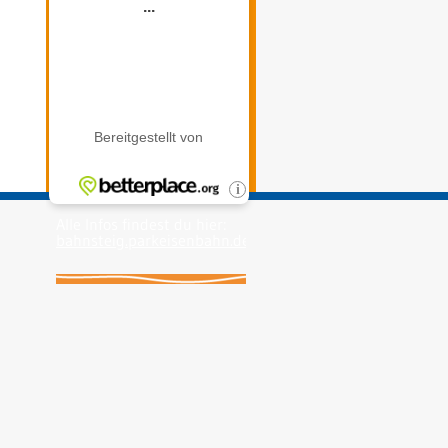
Alle Infos findest du hier:
bahnsteig.parkeisenbahn.de
.