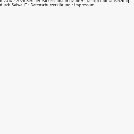
© 2014 - 2026 Berliner Parkeisenbahn gGmbH - Design und Umsetzung
durch
Salwe-IT
⋅
Datenschutzerklärung
⋅
Impressum