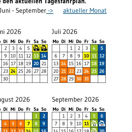
e den aktuellen Tagesfahrplan.
Juni - September
->
aktueller Monat
ni 2026
Juli 2026
o
Di
Mi
Do
Fr
Sa
So
Mo
Di
Mi
Do
Fr
Sa
So
2
3
4
5
1
2
3
4
5
6
7
9
10
11
12
13
14
6
7
8
9
10
11
12
5
16
17
18
19
20
21
13
14
15
16
17
18
19
2
23
24
25
26
27
28
20
21
22
23
24
25
26
9
30
27
28
29
30
31
ugust 2026
September 2026
o
Di
Mi
Do
Fr
Sa
So
Mo
Di
Mi
Do
Fr
Sa
So
1
2
1
2
3
4
5
6
4
5
6
7
8
9
7
8
9
10
11
12
13
0
11
12
13
14
15
16
14
15
16
17
18
20