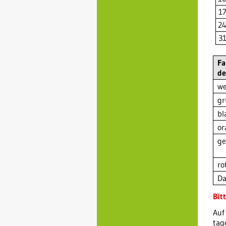
1
2
3
Fa
de
we
gr
bl
or
ge
ro
Da
Bit
Auf
tag