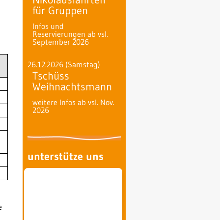
für Gruppen
Infos und
Reservierungen ab vsl.
September 2026
26.12.2026
(Samstag)
Tschüss
Weihnachtsmann
weitere Infos ab vsl. Nov.
2026
unterstütze uns
e