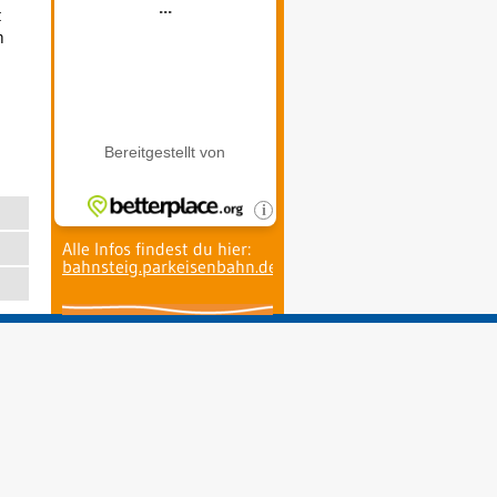
t
h
Alle Infos findest du hier:
bahnsteig.parkeisenbahn.de
.