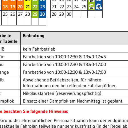
19
7
18
19
20
21
22
23
21
22
23
24
25
26
27
4
25
26
27
28
29
30
28
29
30
1
rbe in
Bedeutung
r Tabelle
iß
kein Fahrbetrieb
ün
Fahrbetrieb von 10:00-12:30 & 13:40-17:45
au
Fahrbetrieb von 10:00-12:30 & 13:40-17:00
ange
Fahrbetrieb von 10:00-12:30 & 13:40-17:00
lb
Abweichende Betriebszeiten, für nähere
Informationen den betreffenden Fahrtag öffnen
t
Nikolausfahrten (reservierungspflichtig)
mpflok
Einsatz einer Dampflok am Nachmittag ist geplant
te beachten Sie folgende Hinweise:
 Grund der ehrenamtlichen Personalsituation kann der endgültig
esaktuelle Fahrplan teilweise nur sehr kurzfristig (in der Regel ab