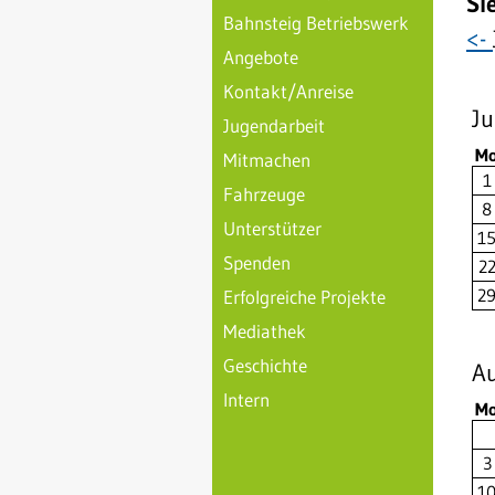
Si
Bahnsteig Betriebswerk
<-
Angebote
Kontakt/Anreise
Ju
Jugendarbeit
M
Mitmachen
1
Fahrzeuge
8
Unterstützer
1
Spenden
2
2
Erfolgreiche Projekte
Mediathek
Geschichte
A
Intern
M
3
1