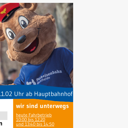
hr ab Hauptbahnhof zusätzlich ein Zug zur XL-Ru
wir sind unterwegs
heute Fahrbetrieb
10:00 bis 12:20
n
und 13:40 bis 14:50