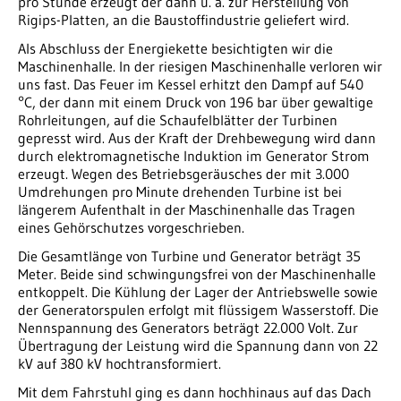
pro Stunde erzeugt der dann u. a. zur Herstellung von
Rigips-Platten, an die Baustoffindustrie geliefert wird.
Als Abschluss der Energiekette besichtigten wir die
Maschinenhalle. In der riesigen Maschinenhalle verloren wir
uns fast. Das Feuer im Kessel erhitzt den Dampf auf 540
°C, der dann mit einem Druck von 196 bar über gewaltige
Rohrleitungen, auf die Schaufelblätter der Turbinen
gepresst wird. Aus der Kraft der Drehbewegung wird dann
durch elektromagnetische Induktion im Generator Strom
erzeugt. Wegen des Betriebsgeräusches der mit 3.000
Umdrehungen pro Minute drehenden Turbine ist bei
längerem Aufenthalt in der Maschinenhalle das Tragen
eines Gehörschutzes vorgeschrieben.
Die Gesamtlänge von Turbine und Generator beträgt 35
Meter. Beide sind schwingungsfrei von der Maschinenhalle
entkoppelt. Die Kühlung der Lager der Antriebswelle sowie
der Generatorspulen erfolgt mit flüssigem Wasserstoff. Die
Nennspannung des Generators beträgt 22.000 Volt. Zur
Übertragung der Leistung wird die Spannung dann von 22
kV auf 380 kV hochtransformiert.
Mit dem Fahrstuhl ging es dann hochhinaus auf das Dach