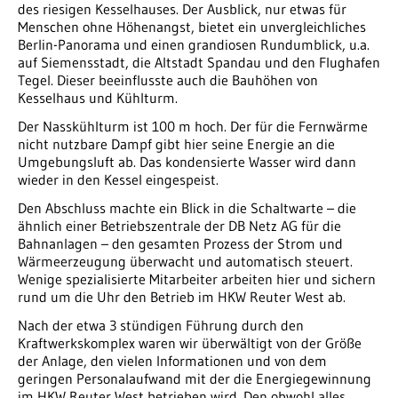
des riesigen Kesselhauses. Der Ausblick, nur etwas für
Menschen ohne Höhenangst, bietet ein unvergleichliches
Berlin-Panorama und einen grandiosen Rundumblick, u.a.
auf Siemensstadt, die Altstadt Spandau und den Flughafen
Tegel. Dieser beeinflusste auch die Bauhöhen von
Kesselhaus und Kühlturm.
Der Nasskühlturm ist 100 m hoch. Der für die Fernwärme
nicht nutzbare Dampf gibt hier seine Energie an die
Umgebungsluft ab. Das kondensierte Wasser wird dann
wieder in den Kessel eingespeist.
Den Abschluss machte ein Blick in die Schaltwarte – die
ähnlich einer Betriebszentrale der DB Netz AG für die
Bahnanlagen – den gesamten Prozess der Strom und
Wärmeerzeugung überwacht und automatisch steuert.
Wenige spezialisierte Mitarbeiter arbeiten hier und sichern
rund um die Uhr den Betrieb im HKW Reuter West ab.
Nach der etwa 3 stündigen Führung durch den
Kraftwerkskomplex waren wir überwältigt von der Größe
der Anlage, den vielen Informationen und von dem
geringen Personalaufwand mit der die Energiegewinnung
im HKW Reuter West betrieben wird. Den obwohl alles