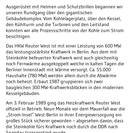
Ausgerüstet mit Helmen und Schutzbrillen begannen wir
unseren Rundgang über den gigantischen
Gebäudekomplex. Vom Kohlelagerplatz, über den Kessel,
den Kühlturm und die Turbinen und den Leitstand
konnten wir alle Prozessschritte von der Kohle zum Strom
besichtigen.
Das HKW Reuter West ist mit einer Leistung von 600 MW
das leistungsstärkste Kraftwerk in Berlin. Aus dem mit
Steinkohle befeuerten Kraftwerk wird auch gleichzeitig
noch Fernwärme ausgekoppelt welche in kalten Tagen die
Berliner Innenstadt mit Wärme versorgt. Ca. 55.000
Haushalte (780 MW) werden allein durch die Abwärme
noch beheizt. Erbaut 1987 gruppieren sich zwei
baugleichen 300 MW-Kraftwerksblöcken in den modernen
Kesselgebäuden.
Am 3. Februar 1989 ging das Heizkraftwerk Reuter West
offiziell in Betrieb. Neun Monate vor dem Mauerfall war die
„Strom-Insel“ West-Berlin in ihrer Energieversorgung ein
großes Stück sicherer geworden – abgesehen davon, dass
die Steinkohle fürs Kraftwerk noch durch die DDR nach
Spandau transportiert wurde.