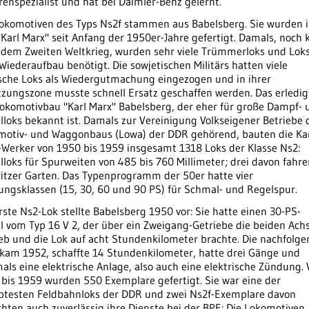
enspezialist und hat bei Daimler-Benz gelernt.
Lokomotiven des Typs Ns2f stammen aus Babelsberg. Sie wurden 
Karl Marx" seit Anfang der 1950er-Jahre gefertigt. Damals, noch 
 dem Zweiten Weltkrieg, wurden sehr viele Trümmerloks und Lok
iederaufbau benötigt. Die sowjetischen Militärs hatten viele
sche Loks als Wiedergutmachung eingezogen und in ihrer
tzungszone musste schnell Ersatz geschaffen werden. Das erledig
Lokomotivbau "Karl Marx" Babelsberg, der eher für große Dampf- 
lloks bekannt ist. Damals zur Vereinigung Volkseigener Betriebe 
motiv- und Waggonbaus (Lowa) der DDR gehörend, bauten die Kar
-Werker von 1950 bis 1959 insgesamt 1318 Loks der Klasse Ns2:
lloks für Spurweiten von 485 bis 760 Millimeter; drei davon fahr
itzer Garten. Das Typenprogramm der 50er hatte vier
ungsklassen (15, 30, 60 und 90 PS) für Schmal- und Regelspur.
rste Ns2-Lok stellte Babelsberg 1950 vor: Sie hatte einen 30-PS-
l vom Typ 16 V 2, der über ein Zweigang-Getriebe die beiden Ach
eb und die Lok auf acht Stundenkilometer brachte. Die nachfolg
 kam 1952, schaffte 14 Stundenkilometer, hatte drei Gänge und
als eine elektrische Anlage, also auch eine elektrische Zündung.
bis 1959 wurden 550 Exemplare gefertigt. Sie war eine der
ebtesten Feldbahnloks der DDR und zwei Ns2f-Exemplare davon
chten auch zuverlässig ihre Dienste bei der BPE: Die Lokomotiven