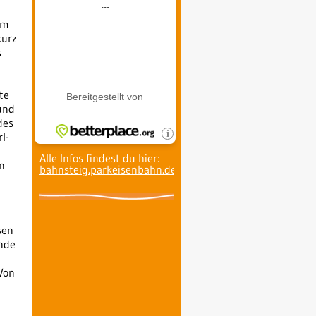
im
kurz
s
te
und
des
l-
Alle Infos findest du hier:
en
bahnsteig.parkeisenbahn.de
.
sen
ende
 Von