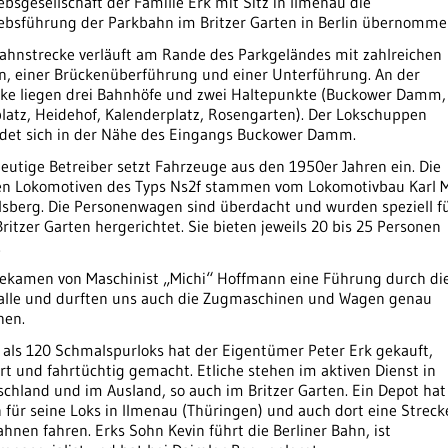
ebsgesellschaft der Familie Erk mit Sitz in Ilmenau die
iebsführung der Parkbahn im Britzer Garten in Berlin übernomme
Bahnstrecke verläuft am Rande des Parkgeländes mit zahlreichen
n, einer Brückenüberführung und einer Unterführung. An der
cke liegen drei Bahnhöfe und zwei Haltepunkte (Buckower Damm,
latz, Heidehof, Kalenderplatz, Rosengarten). Der Lokschuppen
ndet sich in der Nähe des Eingangs Buckower Damm.
eutige Betreiber setzt Fahrzeuge aus den 1950er Jahren ein. Die
en Lokomotiven des Typs Ns2f stammen vom Lokomotivbau Karl 
lsberg. Die Personenwagen sind überdacht und wurden speziell f
ritzer Garten hergerichtet. Sie bieten jeweils 20 bis 25 Personen
.
bekamen von Maschinist „Michi“ Hoffmann eine Führung durch di
alle und durften uns auch die Zugmaschinen und Wagen genau
hen.
 als 120 Schmalspurloks hat der Eigentümer Peter Erk gekauft,
rt und fahrtüchtig gemacht. Etliche stehen im aktiven Dienst in
chland und im Ausland, so auch im Britzer Garten. Ein Depot hat
für seine Loks in Ilmenau (Thüringen) und auch dort eine Streck
hnen fahren. Erks Sohn Kevin führt die Berliner Bahn, ist