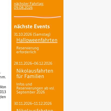
nächster Fahrtag:
09.08.2026
nächste Events
31.10.2026
(Samstag)
Halloweenfahrten
Reservierung
erforderlich
28.11.2026–06.12.2026
Nikolausfahrten
.
für Familien
0mm.
Infos und
 Von
Reservierungen ab vsl.
2013
September 2026
 den
30.11.2026–11.12.2026
Nikolausfahrten