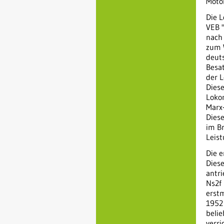
Motor
Die 
VEB "
nach
zum W
deut
Besa
der 
Diese
Loko
Marx
Diese
im Br
Leist
Die e
Diese
antri
Ns2f
erstm
1952 
beli
verri