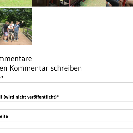
k
mmentare
nen Kommentar schreiben
htfeld
e
*
htfeld
l (wird nicht veröffentlicht)
*
eite