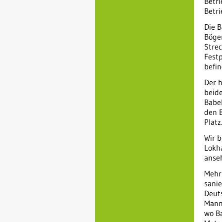
Betri
Betr
Die 
Böge
Stre
Festp
befi
Der h
beid
Babe
den B
Platz
Wir 
Lokh
anse
Mehr
sanie
Deuts
Mann 
wo Ba