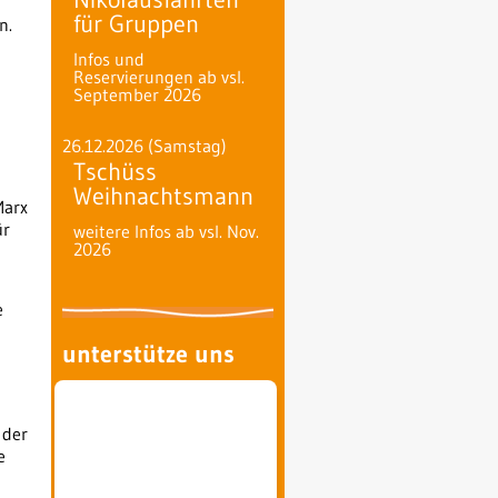
für Gruppen
n.
Infos und
Reservierungen ab vsl.
September 2026
26.12.2026
(Samstag)
Tschüss
Weihnachtsmann
Marx
ür
weitere Infos ab vsl. Nov.
2026
e
unterstütze uns
 der
e