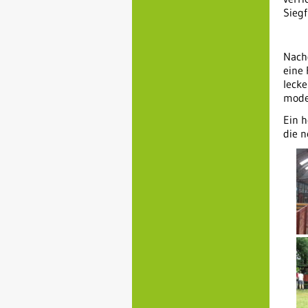
Siegf
Nach
eine
leck
mode
Ein h
die 