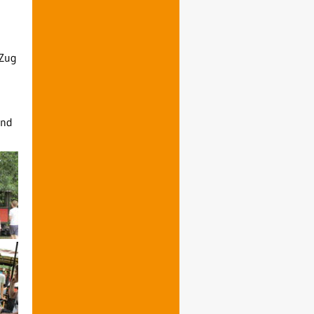
 Zug
und