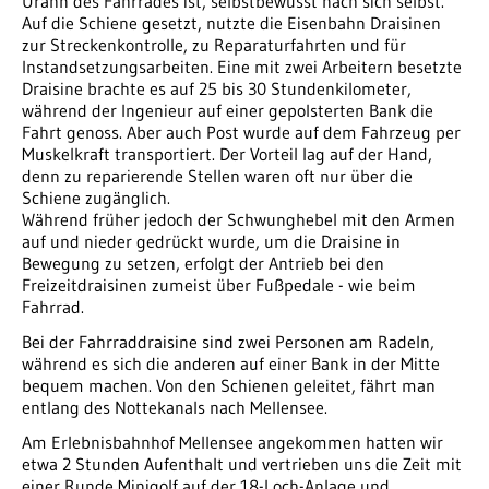
Urahn des Fahrrades ist, selbstbewusst nach sich selbst.
Auf die Schiene gesetzt, nutzte die Eisenbahn Draisinen
zur Streckenkontrolle, zu Reparaturfahrten und für
Instandsetzungsarbeiten. Eine mit zwei Arbeitern besetzte
Draisine brachte es auf 25 bis 30 Stundenkilometer,
während der Ingenieur auf einer gepolsterten Bank die
Fahrt genoss. Aber auch Post wurde auf dem Fahrzeug per
Muskelkraft transportiert. Der Vorteil lag auf der Hand,
denn zu reparierende Stellen waren oft nur über die
Schiene zugänglich.
Während früher jedoch der Schwunghebel mit den Armen
auf und nieder gedrückt wurde, um die Draisine in
Bewegung zu setzen, erfolgt der Antrieb bei den
Freizeitdraisinen zumeist über Fußpedale - wie beim
Fahrrad.
Bei der Fahrraddraisine sind zwei Personen am Radeln,
während es sich die anderen auf einer Bank in der Mitte
bequem machen. Von den Schienen geleitet, fährt man
entlang des Nottekanals nach Mellensee.
Am Erlebnisbahnhof Mellensee angekommen hatten wir
etwa 2 Stunden Aufenthalt und vertrieben uns die Zeit mit
einer Runde Minigolf auf der 18-Loch-Anlage und